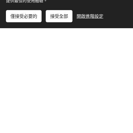
提供最佳的使用體驗。
僅接受必要的
接受全部
開啟進階設定
立即開始
免費建立您的網站！
STARS｜一站式美學空間
在 STARS，我們以「專業 × 美感 × 生活品味」為核心，打造
全方位的一站式美學體驗。
從髮型設計、男士潮流造型、美睫紋藝、彩妝設計、皮膚管
理，到展演文化場域，我們用多元空間整合美的所有細節。